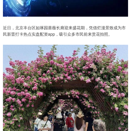
近日，北京丰台区如琢园蔷薇长廊迎来盛花期，凭借烂漫景致成为市
民新晋打卡热点实盘配资app，吸引众多市民前来赏花拍照。