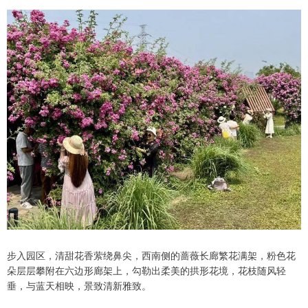
步入园区，清甜花香萦绕鼻尖，西南侧的蔷薇长廊繁花满架，粉色花
朵层层攀附在六边形廊架上，勾勒出柔美的拱形花境，花枝随风轻
垂，与蓝天相映，景致清新雅致。