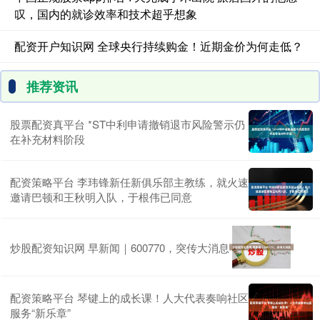
叹，国内的就诊效率和技术超乎想象
配资开户知识网 全球央行持续购金！近期金价为何走低？
推荐资讯
股票配资真平台 *ST中利申请撤销退市风险警示仍
在补充材料阶段
配资策略平台 李玮锋新任新俱乐部主教练，就火速
邀请巴顿和王秋明入队，于根伟已同意
炒股配资知识网 早新闻｜600770，突传大消息
配资策略平台 琴键上的成长课！人大代表奏响社区
服务“新乐章”