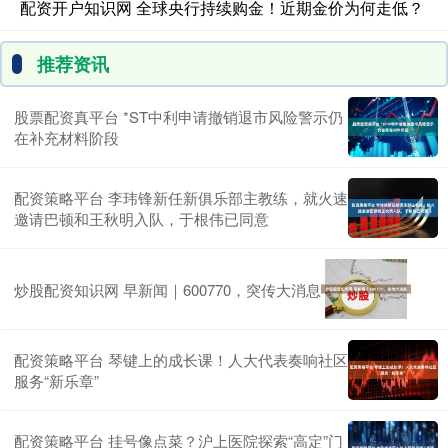
配资开户知识网 全球央行持续购金！近期金价为何走低？
推荐资讯
股票配资真平台 *ST中利申请撤销退市风险警示仍
在补充材料阶段
配资策略平台 李玮锋新任新俱乐部主教练，就火速
邀请巴顿和王秋明入队，于根伟已同意
炒股配资知识网 早新闻｜600770，突传大消息
配资策略平台 琴键上的成长课！人大代表奏响社区
服务“新乐章”
配资策略平台 挂号像点菜？沪上医院探索“高定”门