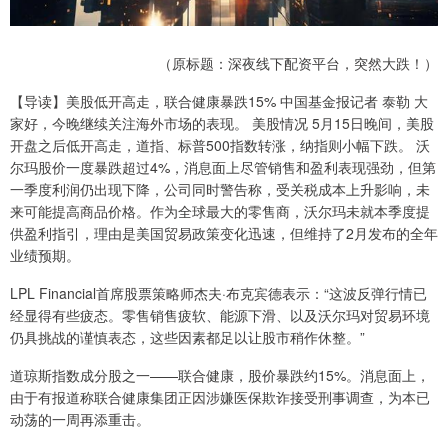
（原标题：深夜线下配资平台，突然大跌！）
【导读】美股低开高走，联合健康暴跌15% 中国基金报记者 泰勒 大
家好，今晚继续关注海外市场的表现。 美股情况 5月15日晚间，美股
开盘之后低开高走，道指、标普500指数转涨，纳指则小幅下跌。 沃
尔玛股价一度暴跌超过4%，消息面上尽管销售和盈利表现强劲，但第
一季度利润仍出现下降，公司同时警告称，受关税成本上升影响，未
来可能提高商品价格。作为全球最大的零售商，沃尔玛未就本季度提
供盈利指引，理由是美国贸易政策变化迅速，但维持了2月发布的全年
业绩预期。
LPL Financial首席股票策略师杰夫·布克宾德表示：“这波反弹行情已
经显得有些疲态。零售销售疲软、能源下滑、以及沃尔玛对贸易环境
仍具挑战的谨慎表态，这些因素都足以让股市稍作休整。”
道琼斯指数成分股之一——联合健康，股价暴跌约15%。消息面上，
由于有报道称联合健康集团正因涉嫌医保欺诈接受刑事调查，为本已
动荡的一周再添重击。