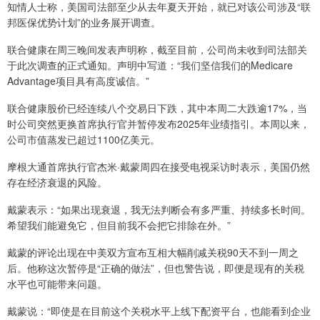
知情人士称，美国司法部至少从去年夏天开始，就已对该公司涉及“联
邦医保优势计划”的业务展开调查。
联合健康在周三晚间发表声明称，截至目前，公司尚未收到司法部关
于此次调查的正式通知。声明中写道：“我们坚信我们的Medicare
Advantage项目具有高度诚信。”
联合健康股价已经连续八个交易日下跌，其中本周二大跌逾17%，当
时公司突然更换首席执行官并暂停发布2025年业绩指引。本周以来，
公司市值蒸发已超过1100亿美元。
摩根大通首席执行官杰米·戴蒙周四在接受电视采访时表示，美国仍然
存在经济衰退的风险。
戴蒙表示：“如果出现衰退，我无法判断会有多严重、持续多长时间。
希望我们能避免它，但目前我不会把它排除在外。”
戴蒙的评论出现在中美双方宣布互相大幅削减关税90天不到一周之
后。他称这次暂停是“正确的做法”，但也警告说，即便是现有的关税
水平也可能带来问题。
戴蒙说：“即使是在目前这个关税水平上线下配资平台，也能看到企业