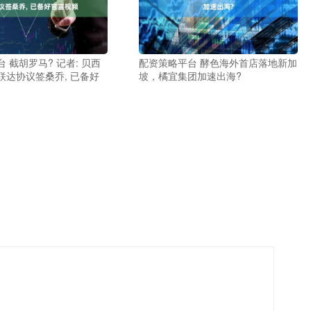
 截胡罗马? 记者: 贝西
配资策略平台 酵色海外首店落地新加
联达协议签桑乔, 已备好
坡，橘宜集团加速出海?