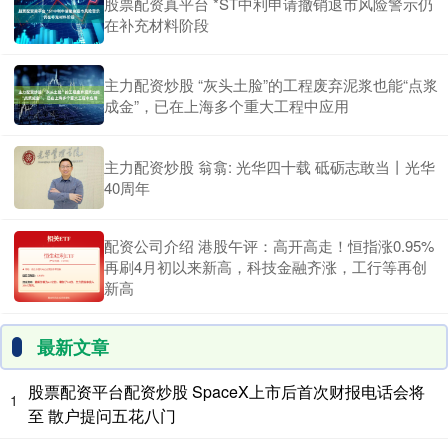
股票配资真平台 *ST中利申请撤销退市风险警示仍
在补充材料阶段
主力配资炒股 “灰头土脸”的工程废弃泥浆也能“点浆
成金”，已在上海多个重大工程中应用
主力配资炒股 翁翕: 光华四十载 砥砺志敢当丨光华
40周年
配资公司介绍 港股午评：高开高走！恒指涨0.95%
再刷4月初以来新高，科技金融齐涨，工行等再创
新高
最新文章
股票配资平台配资炒股 SpaceX上市后首次财报电话会将
1
至 散户提问五花八门