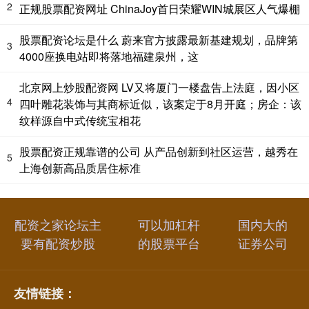
2
正规股票配资网址 ChinaJoy首日荣耀WIN城展区人气爆棚
股票配资论坛是什么 蔚来官方披露最新基建规划，品牌第
3
4000座换电站即将落地福建泉州，这
北京网上炒股配资网 LV又将厦门一楼盘告上法庭，因小区
4
四叶雕花装饰与其商标近似，该案定于8月开庭；房企：该
纹样源自中式传统宝相花
股票配资正规靠谱的公司 从产品创新到社区运营，越秀在
5
上海创新高品质居住标准
配资之家论坛主
可以加杠杆
国内大的
要有配资炒股
的股票平台
证券公司
友情链接：