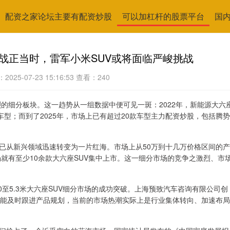
配资之家论坛主要有配资炒股
可以加杠杆的股票平台
国
激战正当时，雷军小米SUV或将面临严峻挑战
025-07-23 15:16:53
查看：240
烈的细分板块。这一趋势从一组数据中便可见一斑：2022年，新能源大六
的车型；而到了2025年，市场上已有超过20款车型主力配资炒股，包括腾势
场已从新兴领域迅速转变为一片红海。市场上从50万到十几万价格区间的产
场就有至少10余款大六座SUV集中上市。这一细分市场的竞争之激烈、市
至5.3米大六座SUV细分市场的成功突破。上海预致汽车咨询有限公司创
未能及时跟进产品规划，当前的市场热潮实际上是行业集体转向、加速布局