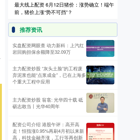
最大线上配资 6月12日猪价：涨势确立！端午
前，猪价上涨“势不可挡”？
推荐资讯
实盘配资网眼查 动力新科：上汽红
岩回购担保余额降至32.09万
一
主力配资炒股 “灰头土脸”的工程废
弃泥浆也能“点浆成金”，已在上海多
个重大工程中应用
主力配资炒股 翁翕: 光华四十载 砥
砺志敢当丨光华40周年
配资公司介绍 港股午评：高开高
走！恒指涨0.95%再刷4月初以来新
高，科技金融齐涨，工行等再创新