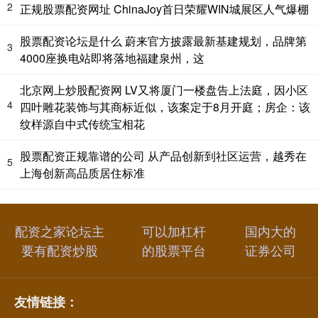
2
正规股票配资网址 ChinaJoy首日荣耀WIN城展区人气爆棚
股票配资论坛是什么 蔚来官方披露最新基建规划，品牌第
3
4000座换电站即将落地福建泉州，这
北京网上炒股配资网 LV又将厦门一楼盘告上法庭，因小区
4
四叶雕花装饰与其商标近似，该案定于8月开庭；房企：该
纹样源自中式传统宝相花
股票配资正规靠谱的公司 从产品创新到社区运营，越秀在
5
上海创新高品质居住标准
配资之家论坛主
可以加杠杆
国内大的
要有配资炒股
的股票平台
证券公司
友情链接：