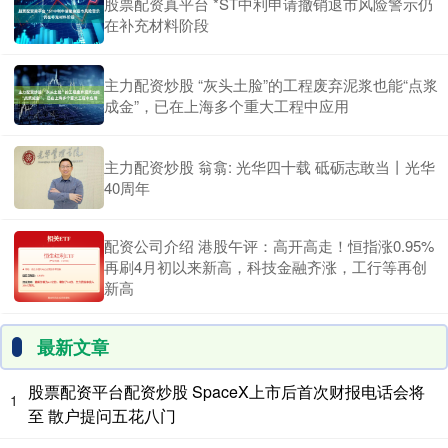
股票配资真平台 *ST中利申请撤销退市风险警示仍
在补充材料阶段
主力配资炒股 “灰头土脸”的工程废弃泥浆也能“点浆
成金”，已在上海多个重大工程中应用
主力配资炒股 翁翕: 光华四十载 砥砺志敢当丨光华
40周年
配资公司介绍 港股午评：高开高走！恒指涨0.95%
再刷4月初以来新高，科技金融齐涨，工行等再创
新高
最新文章
股票配资平台配资炒股 SpaceX上市后首次财报电话会将
1
至 散户提问五花八门