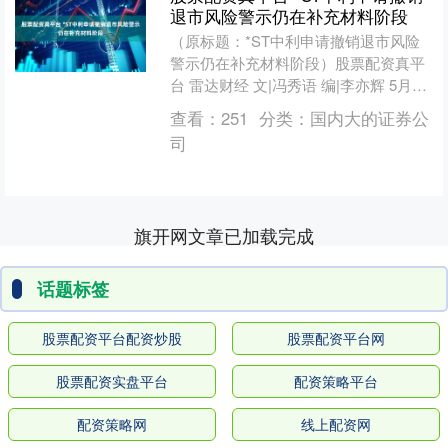
退市风险警示仍在补充材料阶段
（原标题：*ST中利申请撤销退市风险
警示仍在补充材料阶段）股票配资真平
台 雷达财经 文|冯秀语 编|李亦辉 5月26
日，*ST中利（证券代码：002309）公
查看：
251
分类：
国内大的证券公
告....
司
旗开网文章已加载完成
话题标签
股票配资平台配资炒股
股票配资平台网
股票配资实盘平台
配资策略平台
配资策略网
线上配资网