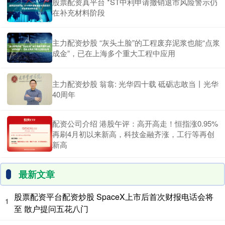
股票配资真平台 *ST中利申请撤销退市风险警示仍
在补充材料阶段
主力配资炒股 “灰头土脸”的工程废弃泥浆也能“点浆
成金”，已在上海多个重大工程中应用
主力配资炒股 翁翕: 光华四十载 砥砺志敢当丨光华
40周年
配资公司介绍 港股午评：高开高走！恒指涨0.95%
再刷4月初以来新高，科技金融齐涨，工行等再创
新高
最新文章
股票配资平台配资炒股 SpaceX上市后首次财报电话会将
1
至 散户提问五花八门