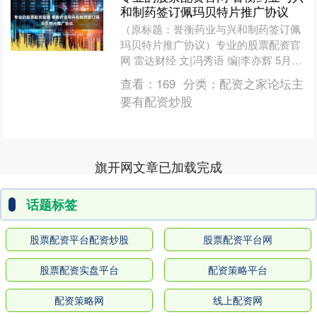
和制药签订佩玛贝特片推广协议
（原标题：誉衡药业与兴和制药签订佩
玛贝特片推广协议）专业的股票配资官
网 雷达财经 文|冯秀语 编|李亦辉 5月26
日，誉衡药业（证券代码：002437）公
查看：
169
分类：
配资之家论坛主
告，公....
要有配资炒股
旗开网文章已加载完成
话题标签
股票配资平台配资炒股
股票配资平台网
股票配资实盘平台
配资策略平台
配资策略网
线上配资网