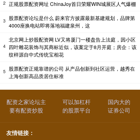
2
正规股票配资网址 ChinaJoy首日荣耀WIN城展区人气爆棚
股票配资论坛是什么 蔚来官方披露最新基建规划，品牌第
3
4000座换电站即将落地福建泉州，这
北京网上炒股配资网 LV又将厦门一楼盘告上法庭，因小区
4
四叶雕花装饰与其商标近似，该案定于8月开庭；房企：该
纹样源自中式传统宝相花
股票配资正规靠谱的公司 从产品创新到社区运营，越秀在
5
上海创新高品质居住标准
配资之家论坛主
可以加杠杆
国内大的
要有配资炒股
的股票平台
证券公司
友情链接：